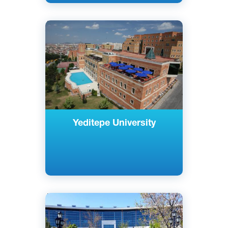
Английский
Турецкий
Стамбул, Турция
Частный
Yeditepe University
Английский
Турецкий
Анкара, Турция
Частный