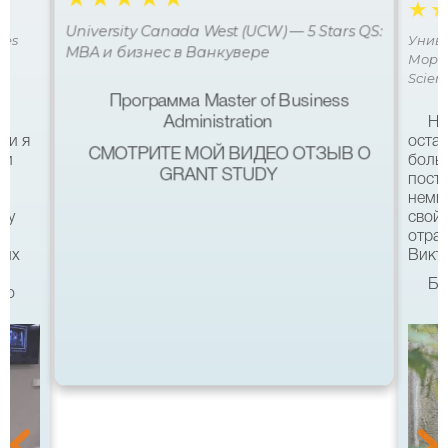
☆
☆
☆
☆
☆
☆
University Canada West (UCW) — 5 Stars QS:
ces
Униве
MBA и бизнес в Ванкувере
Мора 
Scien
Программа Master of Business
Administration
Не
ми я
остав
СМОТРИТЕ МОЙ ВИДЕО ОТЗЫВ О
 и
боль
GRANT STUDY
посту
немн
му
свой 
а
отра
ших
Викто
Бл
что
качес
Все б
хотел
eg в
связ
помо
 с
после
а
Бель
Мура 
уз