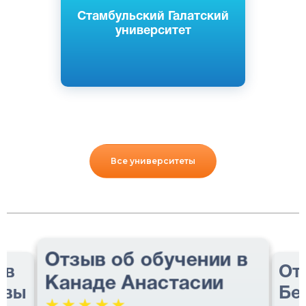
Стамбульский Галатский
университет
Все университеты
Отзыв об обучении в
 в
От
Канаде Анастасии
авы
Бе