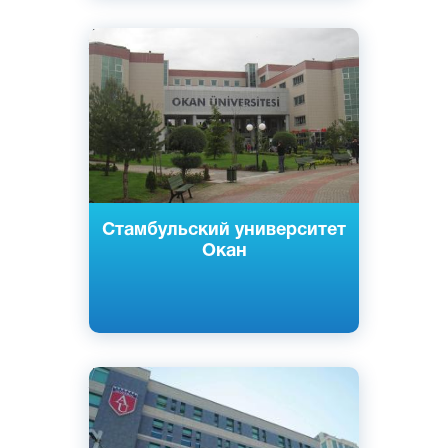
Английский
Турецкий
Стамбул, Турция
Частный
Стамбульский университет
Окан
Английский
Турецкий
Стамбул, Турция
Частный