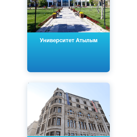
Университет Атылым
Английский
Турецкий
Стамбул, Турция
Частный