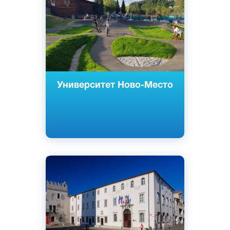
Частный
Университет Ново-Место
Cловенский
Английский
Копер, Любляна, Порторож, Изола,
Словения
Государственный