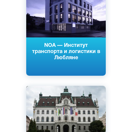
Частный
NOA — Институт
транспорта и логистики в
Любляне
Cловенский
Английский
Любляна, Порторож, Словения
Государственный