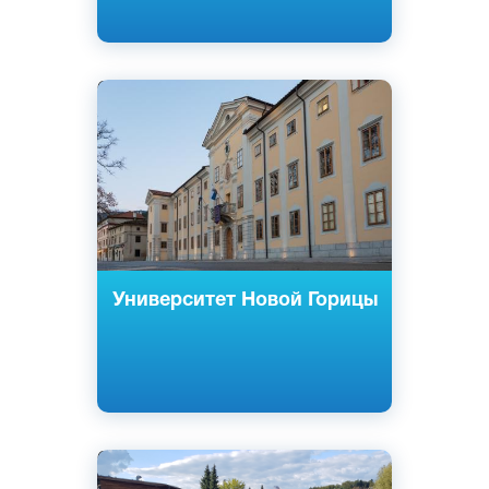
Cловенский
Английский
Нова Горица, Айдовшчина, Любляна,
Словения
Государственный
Университет Новой Горицы
Cловенский
Ново Место, Словения