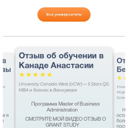
Все университеты
Отзыв об обучении в
 в
От
Канаде Анастасии
авы
Бе
☆
☆
☆
☆
☆
☆
University Canada West (UCW) — 5 Stars QS:
ces
Униве
MBA и бизнес в Ванкувере
Мора 
Scien
Программа Master of Business
Administration
Не
ми я
остав
СМОТРИТЕ МОЙ ВИДЕО ОТЗЫВ О
 и
боль
GRANT STUDY
посту