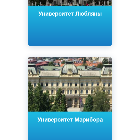
Университет Любляны
Cловенский
Английский
Марибор, Брежице, Любляна,
Словения
Государственный
Университет Марибора