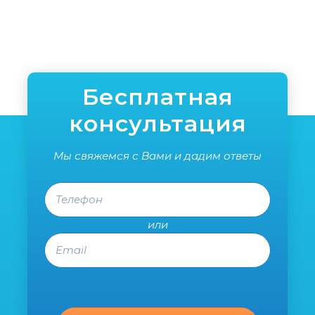
сдел
поль
реко
специ
уже в
Спаси
Бесплатная
консультация
Мы свяжемся с Вами и дадим ответы
Телефон
или
Email