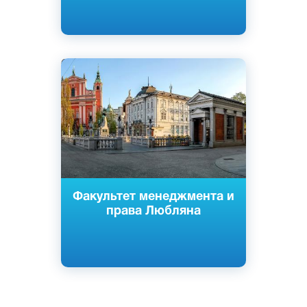
Cловенский
Английский
Любляна, Словения
Частный
Факультет менеджмента и
права Любляна