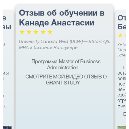
Отзыв об обучении в
 в
От
Канаде Анастасии
авы
Бе
☆
☆
☆
☆
☆
☆
University Canada West (UCW) — 5 Stars QS:
ces
Униве
MBA и бизнес в Ванкувере
Мора 
Scien
Программа Master of Business
Administration
Не
ми я
остав
СМОТРИТЕ МОЙ ВИДЕО ОТЗЫВ О
 и
боль
GRANT STUDY
посту
немн
му
свой 
а
отра
ших
Викто
Бл
что
качес
Все б