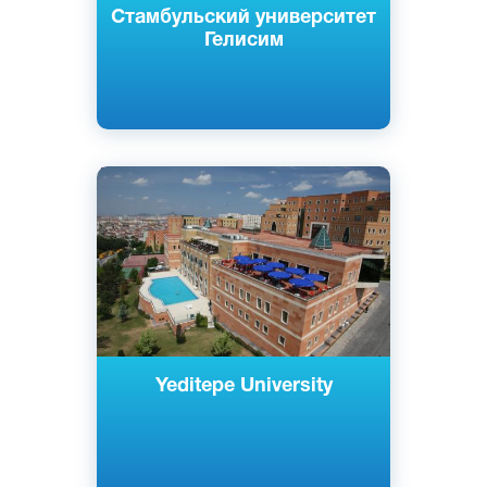
Стамбульский университет
Гелисим
Английский
Турецкий
Стамбул, Турция
Частный
Yeditepe University