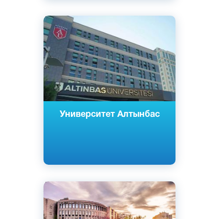
Английский
Турецкий
Стамбул, Турция
Частный
Университет Алтынбас
Английский
Турецкий
Анкара, Турция
Частный