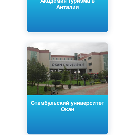
Академия Туризма в
Анталии
Английский
Турецкий
Стамбул, Турция
Частный
Стамбульский университет
Окан