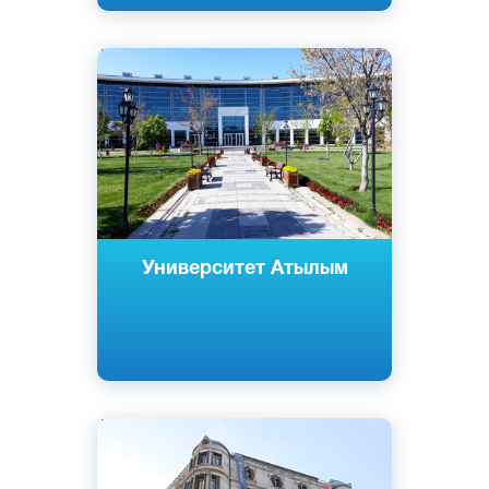
Английский
Турецкий
Анкара, Турция
Частный
Университет Атылым
Английский
Турецкий
Стамбул, Турция