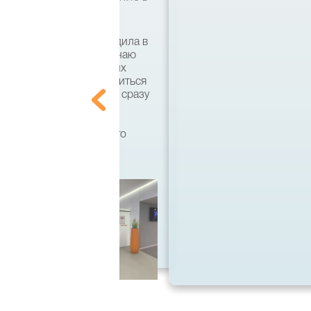
ями я несколько раз ездила в
кий язык и совсем не знаю
ально. По совету хороших
что есть возможность учиться
 этом вузе, а поступать сразу
ила на бакалавра по
тся, кстати, он имеет
 диплом государственного
 спасибо большое!