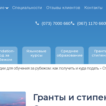
ие
Специальности
Отзывы клиентов
Контакты
(073) 7000 660
(067) 1170 660
ndation-
Языковые
Среднее
Грант
од за
курсы
образование
стипе
бежом
дии для обучения за рубежом: как получить и куда подать
С
Гранты и стипе