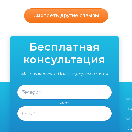
Смотреть другие отзывы
Бесплатная
консультация
Мы свяжемся с Вами и дадим ответы
Телефон
О 
или
Email
Во
О
Ко