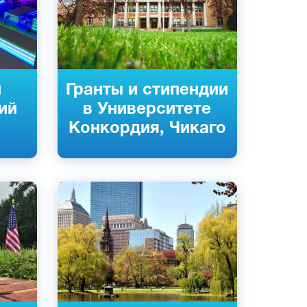
й
Гранты и стипендии
ий
в Университете
Конкордия, Чикаго
Английский
Сан-Франциско, Бостон, Нью-Йорк,
США
Частный