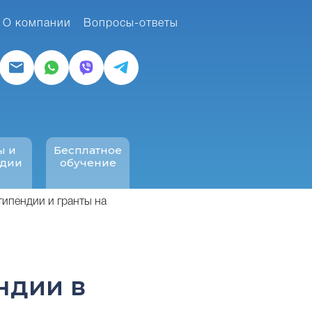
О компании
Вопросы-ответы
ы и
Бесплатное
ндии
обучение
типендии и гранты на
ндии в