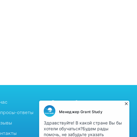
нас
Высшее образование
просы-ответы
Бесплатное обучение
тзывы
Foundation-год за
рубежом
нтакты