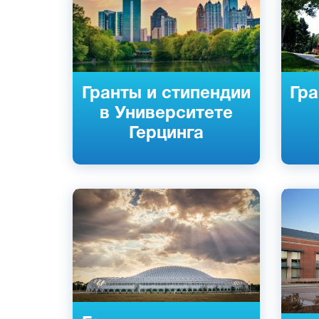
Гранты и стипендии
Гра
в Университете
Герцинга
Английский
Англий
Лейкленд, США
Сент-Л
Частный
Частны