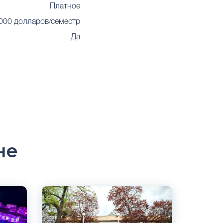
Платное
 000 долларов/семестр
Да
не
Английский
Ривер Форест, США
Частный