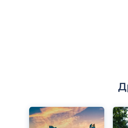
Д
Английский
Англий
Милуоки, США
Нью-Й
Частный
Частны