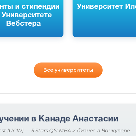
нты и стипендии
Университет Ил
 Университете
Вебстера
Все университеты
учении в Канаде Анастасии
est (UCW) — 5 Stars QS: MBA и бизнес в Ванкувере