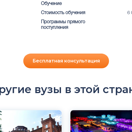
Обучение
Стоимость обучения
6
Программы прямого
поступления
Бесплатная консультация
ругие вузы в этой стра
ский
Английский
орк, США
Чикаго, США
й
Частный