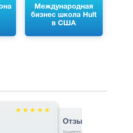
она
Международная
бизнес школа Hult
в США
☆
☆
☆
☆
☆
Отзыв об обучени
Университет прикладных наук 