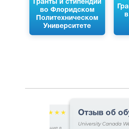
Гранты и стипендии
Гра
во Флоридском
в
Политехническом
Университете
Отзыв об об
☆
☆
☆
☆
☆
славы
University Canada W
 практическое образование в