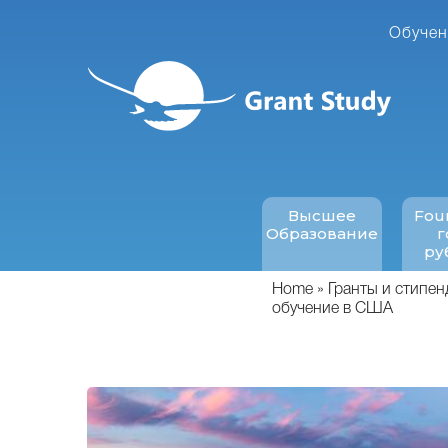
Перейти
к
Обучен
основному
содержанию
Высшее
Fou
Образование
г
ру
Home
Гранты и стипен
обучение в США