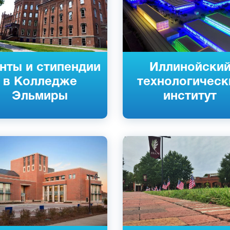
нты и стипендии
Иллинойски
в Колледже
технологическ
Эльмиры
институт
ский
Английский
уис, США
Илон, США
й
Частный