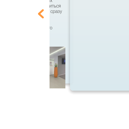
ально. По совету хороших
что есть возможность учиться
 этом вузе, а поступать сразу
ила на бакалавра по
тся, кстати, он имеет
 диплом государственного
 спасибо большое!