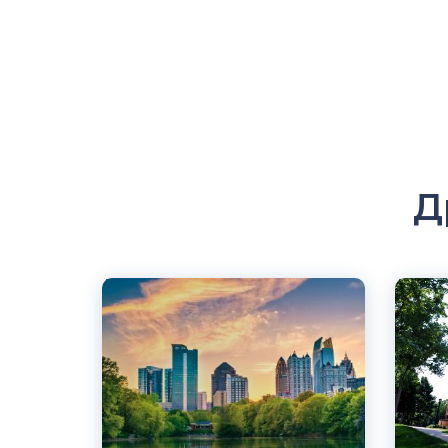
Д
Английский
Англий
Милуоки, США
Нью-Й
Частный
Частны