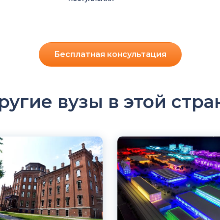
Бесплатная консультация
ругие вузы в этой стра
ский
Английский
орк, США
Чикаго, США
й
Частный