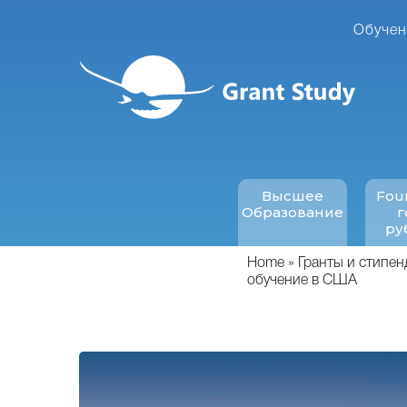
Перейти
к
Обучен
основному
содержанию
Высшее
Fou
Образование
г
ру
Home
Гранты и стипен
обучение в США