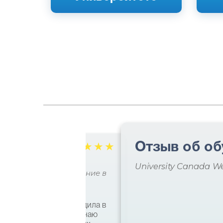
Отзыв об об
☆
☆
☆
☆
☆
славы
University Canada W
 практическое образование в
ями я несколько раз ездила в
кий язык и совсем не знаю