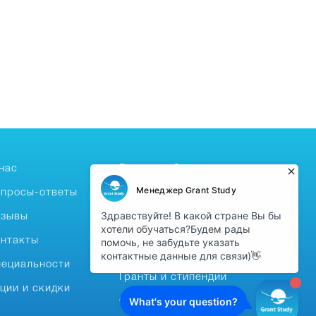
нас
Высшее образование
просы-ответы
Бесплатное обучение
тзывы
Foundation-год за
рубежом
нтакты
Языковые курсы
ециальности
Гранты и стипендии
ции и скидки
Среднее образование