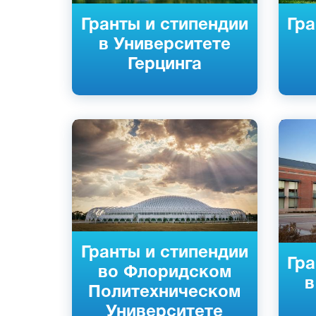
Гранты и стипендии
Гра
в Университете
Герцинга
Английский
Англий
Лейкленд, США
Сент-Л
Частный
Частны
Гранты и стипендии
Гра
во Флоридском
в
Политехническом
Университете