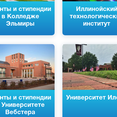
нты и стипендии
Иллинойски
в Колледже
технологическ
Эльмиры
институт
ский
Английский
уис, США
Илон, США
й
Частный
нты и стипендии
Университет Ил
 Университете
Вебстера