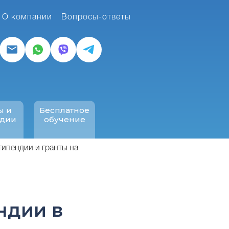
О компании
Вопросы-ответы
ы и
Бесплатное
ндии
обучение
типендии и гранты на
ндии в