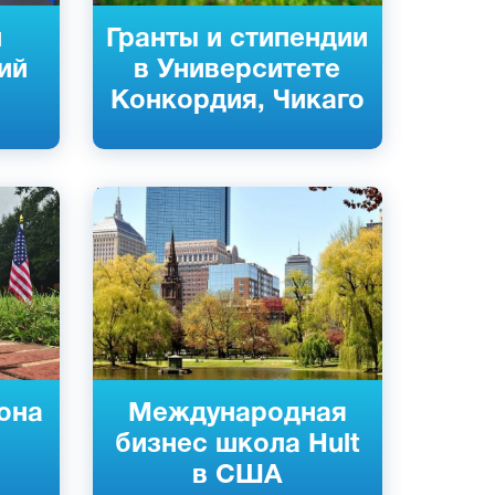
й
Гранты и стипендии
ий
в Университете
Конкордия, Чикаго
Английский
Сан-Франциско, Бостон, Нью-Йорк,
США
Частный
она
Международная
бизнес школа Hult
в США