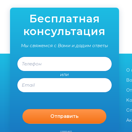
Бесплатная
консультация
Мы свяжемся с Вами и дадим ответы
Телефон
О 
или
Email
Во
О
Ко
Сп
Ак
наверх