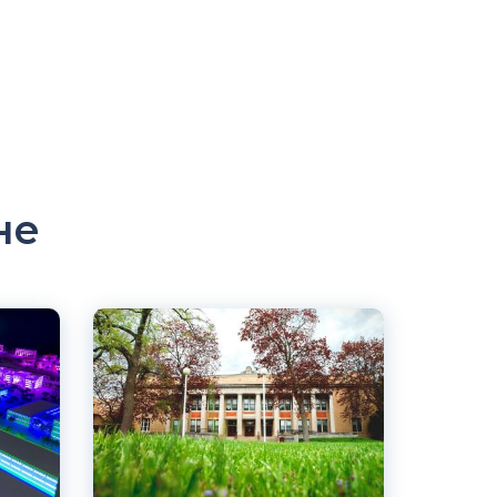
не
Английский
Ривер Форест, США
Частный