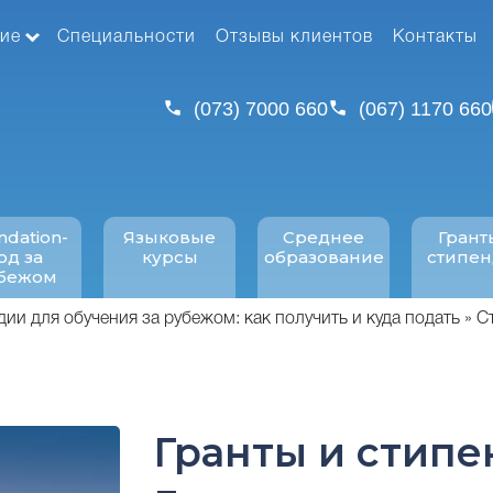
ие
Специальности
Отзывы клиентов
Контакты
(073) 7000 660
(067) 1170 660
ndation-
Языковые
Среднее
Грант
од за
курсы
образование
стипе
бежом
дии для обучения за рубежом: как получить и куда подать
С
Гранты и стипе