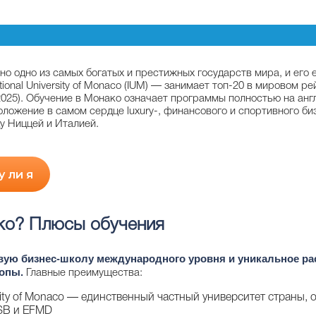
о одно из самых богатых и престижных государств мира, и его
ional University of Monaco (IUM) — занимает топ-20 в мировом рей
e (2025). Обучение в Монако означает программы полностью на ан
ложение в самом сердце luxury-, финансового и спортивного б
у Ниццей и Италией.
у ли я
ко? Плюсы обучения
вую бизнес-школу международного уровня и уникальное ра
ропы.
Главные преимущества:
ersity of Monaco — единственный частный университет страны, 
SB и EFMD