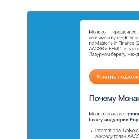
Монако — крошечное, н
значимый вуз — Internat
по Master's in Financ
AACSB и EFMD, и распо
Лазурном берегу, межд
Узнать, подхож
Почему Мона
топо
Монако сочетает
luxury-индустрии Ев
International Univ
аккредитован AAC