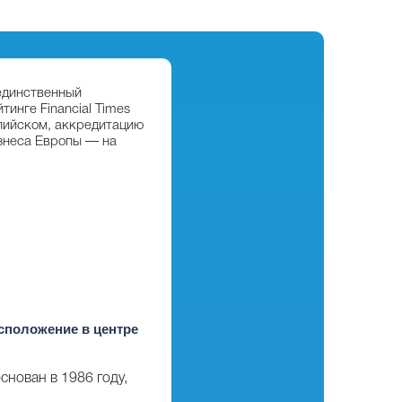
 единственный
тинге Financial Times
глийском, аккредитацию
изнеса Европы — на
сположение в центре
основан в 1986 году,