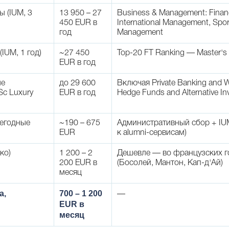
ы (IUM, 3
13 950 – 27
Business & Management: Financ
450 EUR в
International Management, Spo
год
Management
IUM, 1 год)
~27 450
Top-20 FT Ranking — Master's 
EUR в год
ые
до 29 600
Включая Private Banking and 
c Luxury
EUR в год
Hedge Funds and Alternative I
егодные
~190 – 675
Административный сбор + IUM 
EUR
к alumni-сервисам)
ко)
1 200 – 2
Дешевле — во французских г
200 EUR в
(Босолей, Мантон, Кап-д'Ай)
месяц
а,
700 – 1 200
—
EUR в
месяц