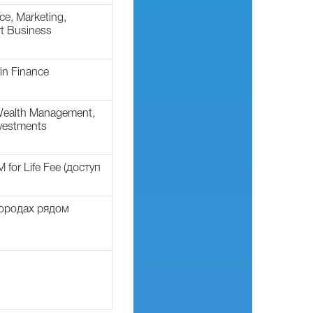
e, Marketing,
rt Business
in Finance
Wealth Management,
nvestments
for Life Fee (доступ
ородах рядом