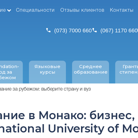
ие
Специальности
Отзывы клиентов
Контакты
(073) 7000 660
(067) 1170 660
ndation-
Языковые
Среднее
Грант
од за
курсы
образование
стипе
бежом
ние за рубежом: выберите страну и вуз
ние в Монако: бизнес,
national University of 