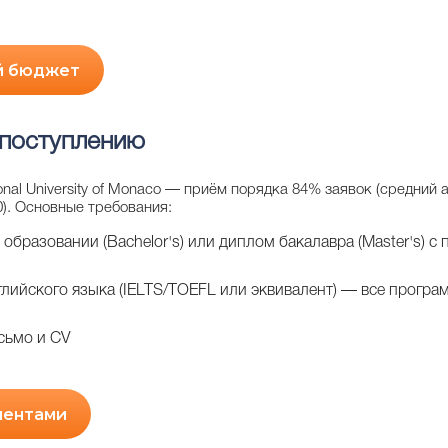
й бюджет
 поступлению
ional University of Monaco — приём порядка 84% заявок (средний
). Основные требования:
 образовании (Bachelor's) или диплом бакалавра (Master's) с
лийского языка (IELTS/TOEFL или эквивалент) — все програ
сьмо и CV
ментами