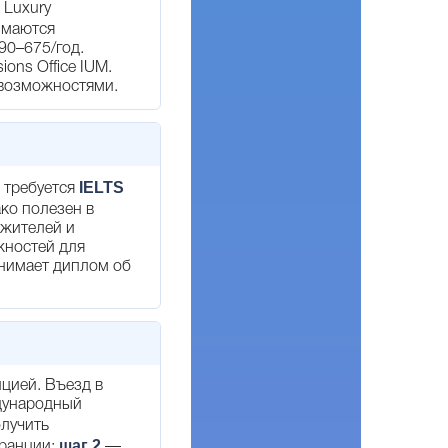
 Luxury
имаются
190–675/год.
ons Office IUM.
 возможностями.
IELTS
 требуется
ко полезен в
 жителей и
жностей для
инимает диплом об
нцией. Въезд в
дународный
лучить
шаг 2
Франции;
—