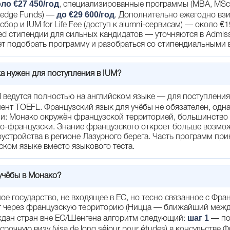
ло €27 450/год
, специализированные программы (MBA, MSc
до €29 600/год
edge Funds) —
. Дополнительно ежегодно вз
бор и IUM for Life Fee (доступ к alumni-сервисам) — около €
ed стипендии для сильных кандидатов — уточняются в Admissi
ает подобрать программу и разобраться со стипендиальными
а нужен для поступления в IUM?
 ведутся полностью на английском языке — для поступления
ент TOEFL. Французский язык для учёбы не обязателен, одна
и: Монако окружён французской территорией, большинство
 по-французски. Знание французского откроет больше возмо
оустройства в регионе Лазурного берега. Часть программ пр
ском языке вместо языкового теста.
учёбы в Монако?
е государство, не входящее в ЕС, но тесно связанное с Фра
т через французскую территорию (Ницца — ближайший меж
шаг 1
аждан стран вне ЕС/Шенгена алгоритм следующий:
— по
очную визу (visa de long séjour pour études) в консульстве 