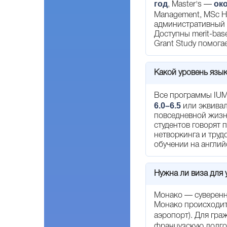
год
око
, Master's —
Management, MSc H
административный с
Доступны merit-bas
Grant Study помог
Какой уровень язык
Все программы IUM
6.0–6.5
или эквивал
повседневной жизн
студентов говорят
нетворкинга и труд
обучении на англий
Нужна ли виза для 
Монако — суверенно
Монако происходи
аэропорт). Для гр
французскую долгоср