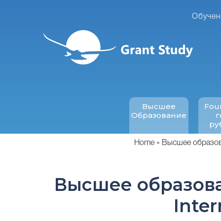
Перейти
к
Обучен
основному
содержанию
Высшее
Fou
Образование
г
ру
Home
Высшее образова
Высшее образова
Inter