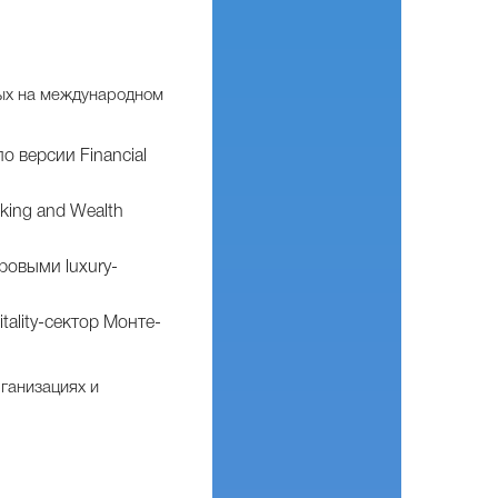
ных на международном
о версии Financial
king and Wealth
ровыми luxury-
ality-сектор Монте-
ганизациях и