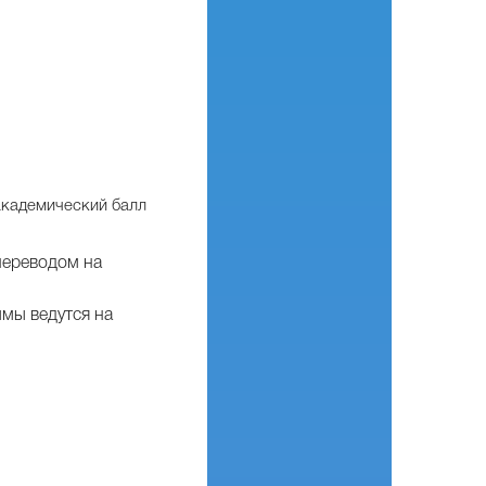
 академический балл
 переводом на
ммы ведутся на