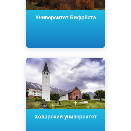
Университет Бифрёста
Английский
Исландский
Сейдаркрокюр, Исландия
Государственный
Холарский университет