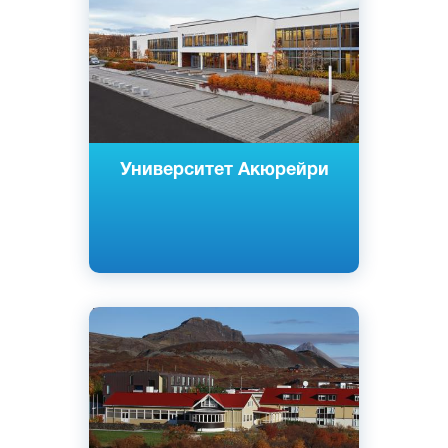
Акюрейри, Исландия
Государственный
Университет Акюрейри
Английский
Исландский
Боргарбигд, Исландия
Частный