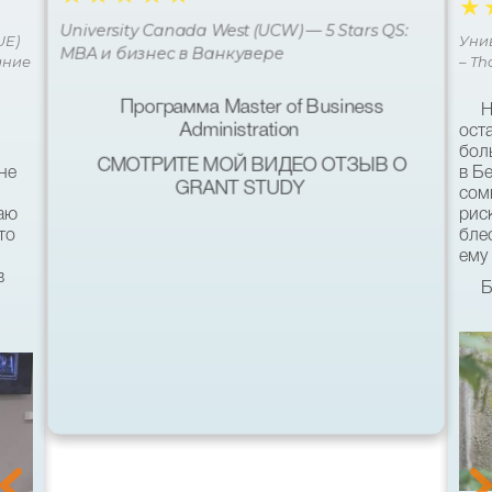
☆
University Canada West (UCW) — 5 Stars QS:
UE)
Уни
MBA и бизнес в Ванкувере
ание
– Th
Программа Master of Business
Н
Administration
ост
бол
СМОТРИТЕ МОЙ ВИДЕО ОТЗЫВ О
не
в Б
GRANT STUDY
сом
наю
рис
то
бле
ему 
в
Б
кач
был
ь
хот
со 
пом
11-
уни
 &
гос
Осо