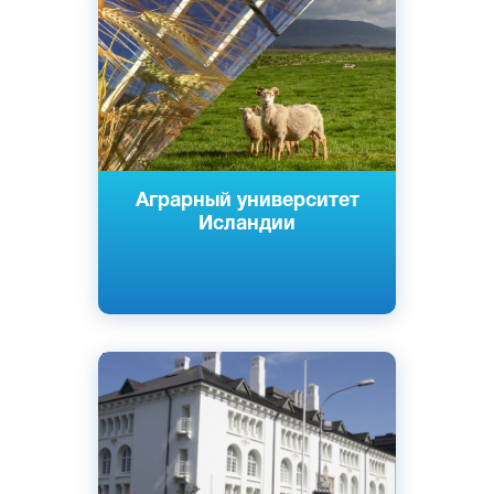
Исландский
Боргарбигд, Исландия
Государственный
Аграрный университет
Исландии
Английский
Исландский
Рейкьявик, Исландия
Частный