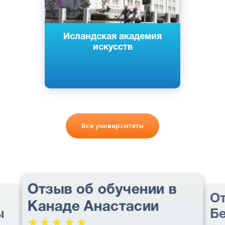
Исландская академия
искусств
Все университеты
Отзыв об обучении в
От
Канаде Анастасии
ы
Бе
☆
☆
☆
☆
☆