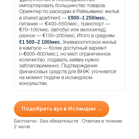
удалённостью и необходимостью
импортировать большинство товаров.
Ориентир по расходам в Рейкьявике: жильё
€900–1 250/мес.
в shared apartment —
,
питание — €400–550/мес., транспорт —
€70–100/мес. (автобус или велосипед),
разное — €150–200/мес. Итого в среднем:
€1 500–2 100/мес.
Университетское жильё
в кампусе — более доступный вариант
(~€600–800/мес.), но мест ограниченное
количество, подавать заявку нужно
заблаговременно. Подтверждение
финансовых средств для ВНЖ: уточняется
на момент подачи в исландском
консульстве.
Подобрать вуз в Исландии →
Бесплатно · Без обязательств · Ответим в течение
2 часов