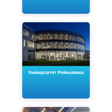
Английский
Исландский
Рейкьявик, Исландия
Частный
Университет Рейкьявика
Английский