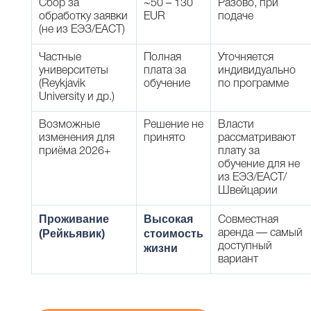
Сбор за
~50 – 130
Разово, при
обработку заявки
EUR
подаче
(не из ЕЭЗ/ЕАСТ)
Частные
Полная
Уточняется
университеты
плата за
индивидуально
(Reykjavik
обучение
по программе
University и др.)
Возможные
Решение не
Власти
изменения для
принято
рассматривают
приёма 2026+
плату за
обучение для не
из ЕЭЗ/ЕАСТ/
Швейцарии
Проживание
Высокая
Совместная
(Рейкьявик)
стоимость
аренда — самый
доступный
жизни
вариант