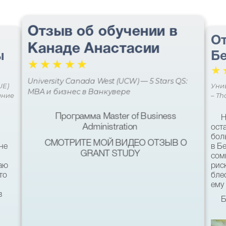
Отзыв об обучении в
От
Канаде Анастасии
ы
Бе
☆
☆
☆
☆
☆
☆
University Canada West (UCW) — 5 Stars QS:
UE)
Уни
MBA и бизнес в Ванкувере
ание
– Th
Программа Master of Business
Н
Administration
ост
бол
СМОТРИТЕ МОЙ ВИДЕО ОТЗЫВ О
не
в Б
GRANT STUDY
сом
наю
рис
то
бле
ему 
в
Б
кач
был
ь