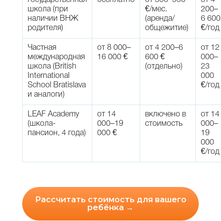
Государственная
бесплатно
от 350–550
от 4
школа (при
€/мес.
200–
наличии ВНЖ
(аренда/
6 600
родителя)
общежитие)
€/год
Частная
от 8 000–
от 4 200–6
от 12
международная
16 000 €
600 €
000–
школа (British
(отдельно)
23
International
000
School Bratislava
€/год
и аналоги)
LEAF Academy
от 14
включено в
от 14
(школа-
000–19
стоимость
000–
пансион, 4 года)
000 €
19
000
€/год
Рассчитать стоимость для вашего
ребёнка →