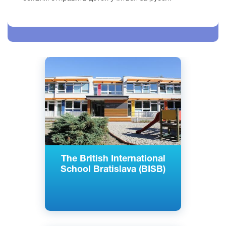
Английский
Братислава, Словакия
Частный
The British International
School Bratislava (BISB)