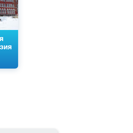
я
зия