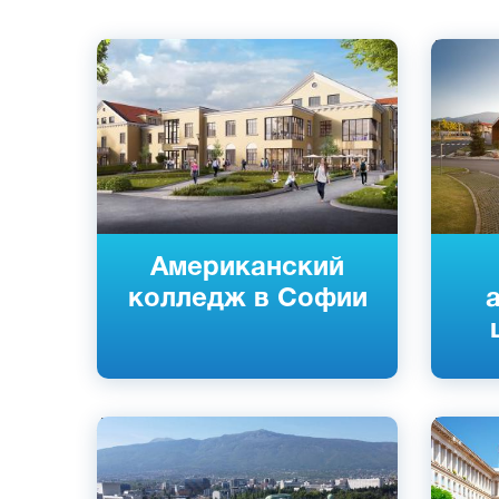
Английский
Английс
Болгарский
Болгарс
София, Болгария
София, 
Частный
Частны
Американский
колледж в Софии
Английский
Английс
Болгарский
Болгарс
София, Болгария
София, 
Частный
Частны