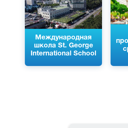
Международная
пр
школа St. George
с
International School