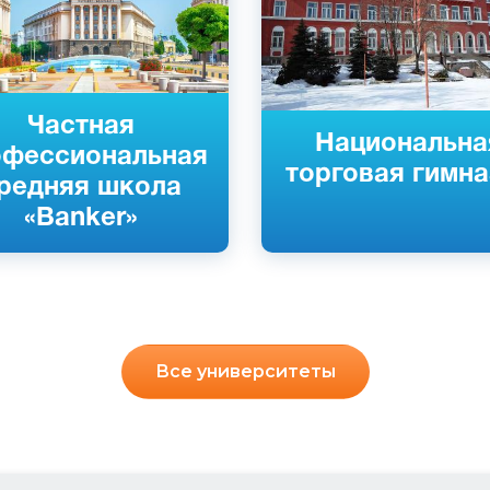
Частная
Национальна
офессиональная
торговая гимна
редняя школа
«Banker»
Все университеты