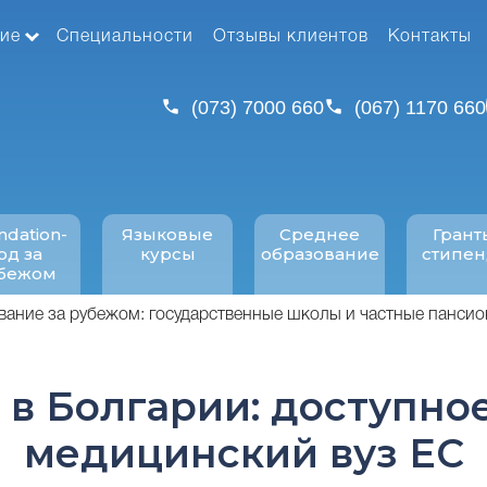
ие
Специальности
Отзывы клиентов
Контакты
(073) 7000 660
(067) 1170 660
ndation-
Языковые
Среднее
Грант
од за
курсы
образование
стипе
бежом
вание за рубежом: государственные школы и частные панси
в Болгарии: доступное
медицинский вуз ЕС