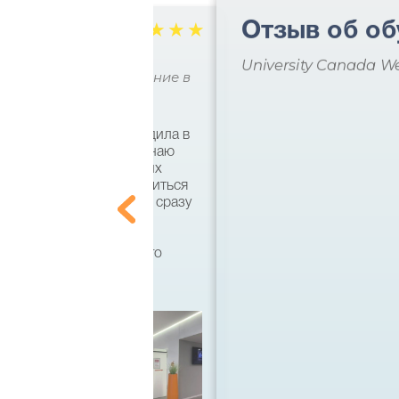
Отзыв об об
☆
☆
☆
☆
☆
славы
University Canada W
 практическое образование в
ями я несколько раз ездила в
кий язык и совсем не знаю
ально. По совету хороших
что есть возможность учиться
 этом вузе, а поступать сразу
ила на бакалавра по
тся, кстати, он имеет
 диплом государственного
 спасибо большое!