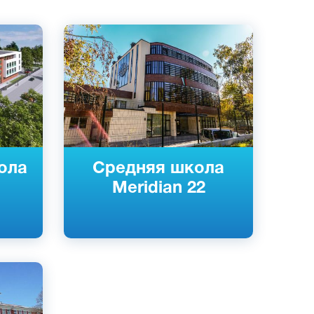
Английский
Болгарский
София, Болгария
Частный
ола
Средняя школа
Meridian 22