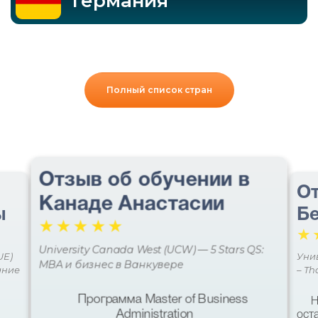
Германия
Полный список стран
Отзыв об обучении в
От
Канаде Анастасии
ы
Бе
☆
☆
☆
☆
☆
☆
University Canada West (UCW) — 5 Stars QS:
UE)
Уни
MBA и бизнес в Ванкувере
ание
– Th
Программа Master of Business
Н
Administration
ост