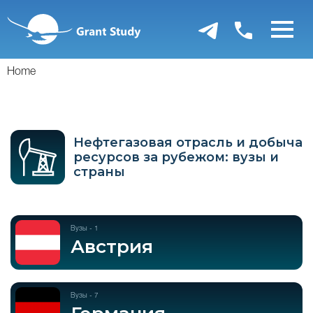
Перейти
к
основному
содержанию
Home
Нефтегазовая отрасль и добыча
ресурсов за рубежом: вузы и
страны
Вузы - 1
Австрия
Вузы - 7