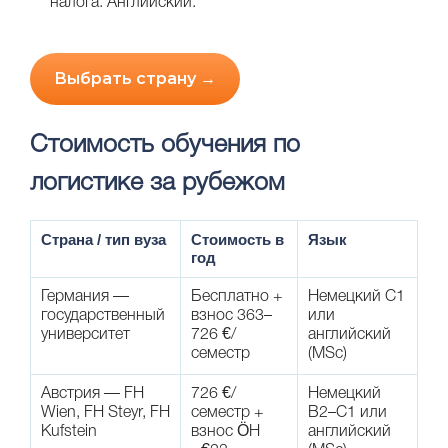
налога. Английский.
Выбрать страну →
Стоимость обучения по
логистике за рубежом
Страна / тип вуза
Стоимость в
Язык
год
Германия —
Бесплатно +
Немецкий C1
государственный
взнос 363–
или
университет
726 €/
английский
семестр
(MSc)
Австрия — FH
726 €/
Немецкий
Wien, FH Steyr, FH
семестр +
B2–C1 или
Kufstein
взнос ÖH
английский