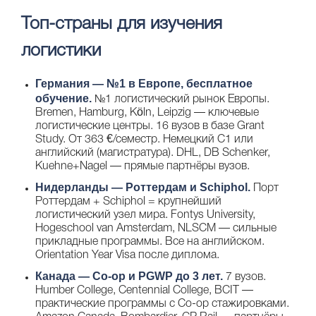
Топ-страны для изучения
логистики
Германия
— №1 в Европе, бесплатное
обучение.
№1 логистический рынок Европы.
Bremen, Hamburg, Köln, Leipzig — ключевые
логистические центры. 16 вузов в базе Grant
Study. От 363 €/семестр. Немецкий C1 или
английский (магистратура). DHL, DB Schenker,
Kuehne+Nagel — прямые партнёры вузов.
Нидерланды
— Роттердам и Schiphol.
Порт
Роттердам + Schiphol = крупнейший
логистический узел мира. Fontys University,
Hogeschool van Amsterdam, NLSCM — сильные
прикладные программы. Все на английском.
Orientation Year Visa после диплома.
Канада
— Co-op и PGWP до 3 лет.
7 вузов.
Humber College, Centennial College, BCIT —
практические программы с Co-op стажировками.