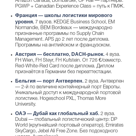
Amazon Canada, Bombardier, CP Rail — партнёры.
PGWP + Canadian Experience Class = путь к ПМЖ.
Франция
— школы логистики мирового
уровня.
7 вузов. KEDGE Business School, EM
Normandie, BEM Bordeaux — международно
признанные программы по Supply Chain
Management. APS до 2 лет после диплома.
Программы на английском и французском.
Австрия
— бесплатно, DACH-рынок.
4 вуза.
FH Wien, FH Steyr, FH Kufstein. От 726 €/семестр.
Red-White-Red Card после диплома. Диплом
признаётся в Германии без переаттестации.
Бельгия
— порт Антверпен.
2 вуза. Антверпен
— 2-й по величине контейнерный порт Европы.
Уникальный доступ к международной портовой
логистике. Hogeschool PXL, Thomas More
University.
ОАЭ
— Дубай как глобальный хаб.
2 вуза.
Dubai — глобальный логистический центр: DP
World (крупнейший портовый оператор), Emirates
SkyCargo, Jebel Ali Free Zone. Без подоходного