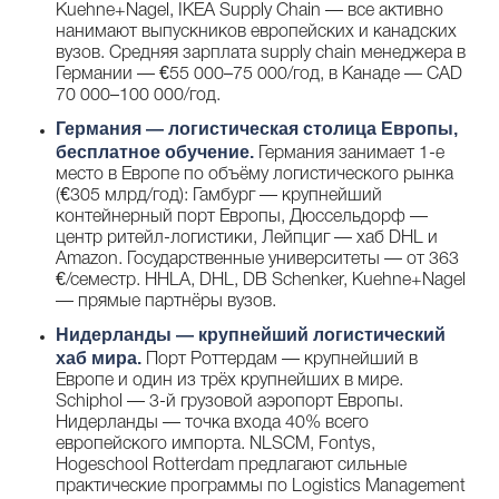
Kuehne+Nagel, IKEA Supply Chain — все активно
нанимают выпускников европейских и канадских
вузов. Средняя зарплата supply chain менеджера в
Германии — €55 000–75 000/год, в Канаде — CAD
70 000–100 000/год.
Германия — логистическая столица Европы,
бесплатное обучение.
Германия занимает 1-е
место в Европе по объёму логистического рынка
(€305 млрд/год): Гамбург — крупнейший
контейнерный порт Европы, Дюссельдорф —
центр ритейл-логистики, Лейпциг — хаб DHL и
Amazon. Государственные университеты — от 363
€/семестр. HHLA, DHL, DB Schenker, Kuehne+Nagel
— прямые партнёры вузов.
Нидерланды — крупнейший логистический
хаб мира.
Порт Роттердам — крупнейший в
Европе и один из трёх крупнейших в мире.
Schiphol — 3-й грузовой аэропорт Европы.
Нидерланды — точка входа 40% всего
европейского импорта. NLSCM, Fontys,
Hogeschool Rotterdam предлагают сильные
практические программы по Logistics Management