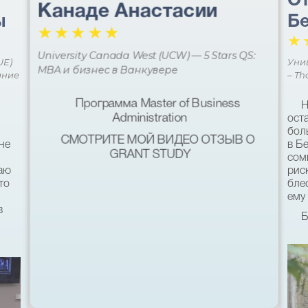
От
Канаде Анастасии
ы
Бе
☆
☆
☆
☆
☆
☆
University Canada West (UCW) — 5 Stars QS:
UE)
Уни
MBA и бизнес в Ванкувере
ание
– Th
Программа Master of Business
Н
Administration
ост
бол
СМОТРИТЕ МОЙ ВИДЕО ОТЗЫВ О
не
в Б
GRANT STUDY
сом
наю
рис
то
бле
ему 
в
Б
кач
был
ь
хот
со 
пом
11-