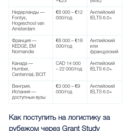
~€23
(MSc)
Нидерланды —
€8 000 – €12
Английский
Fontys,
000/год
IELTS 6.0+
Hogeschool van
Amsterdam
Франция —
€8 000 – €18
Английский
KEDGE, EM
000/год
или
Normandie
французский
Канада —
CAD 14 000
Английский
Humber,
– 22 000/год
IELTS 6.0+
Centennial, BCIT
Венгрия,
€3 000 – €9
Английский
Испания —
000/год
IELTS 6.0+
доступные вузы
Как поступить на логистику за
рубежом через Grant Study