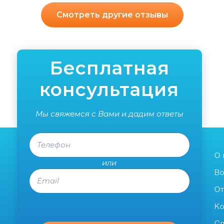
Смотреть другие отзывы
Бесплатная
консультация
Мы свяжемся с Вами и дадим ответы
Телефон
О 
или
Email
Во
О
Ко
Сп