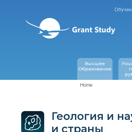
Перейти
к
Обучен
основному
содержанию
Высшее
Fou
Образование
г
ру
Home
Геология и на
и страны