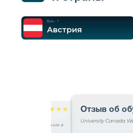
Вузы - 7
Австрия
Отзыв об об
☆
☆
☆
☆
☆
славы
University Canada W
 практическое образование в