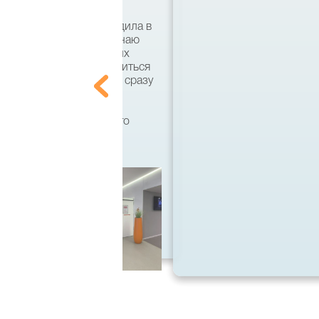
ями я несколько раз ездила в
кий язык и совсем не знаю
ально. По совету хороших
что есть возможность учиться
 этом вузе, а поступать сразу
ила на бакалавра по
тся, кстати, он имеет
 диплом государственного
 спасибо большое!