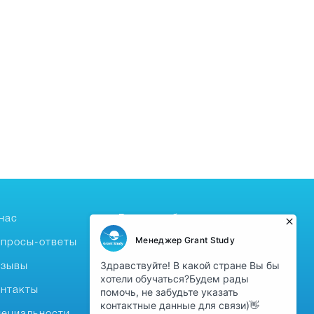
нас
Высшее образование
просы-ответы
Бесплатное обучение
тзывы
Foundation-год за
рубежом
нтакты
Языковые курсы
ециальности