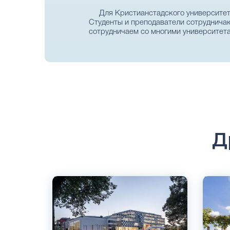
Для Кристианстадского университе
Студенты и преподаватели сотрудничаю
сотрудничаем со многими университет
Д
Английский
Англий
Шведский
Шведс
Вестерос и Эскильстуна, Швеция
Хальмс
Государственный
Госуда