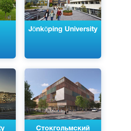
Jönköping University
Английский
Шведский
Стокгольм, Швеция
Государственный
ty
Стокгольмский