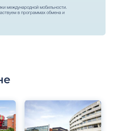
ики международной мобильности.
частвуем в программах обмена и
не
Английский
Шведский
Йёнчёпинг, Швеция
Частный