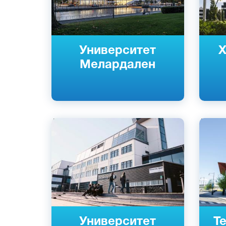
Университет
Х
Мелардален
Английский
Англий
Шведский
Шведс
Ве́кшё, Кальмар, Швеция
Лулео,
Государственный
Швеци
Госуда
Университет
Т