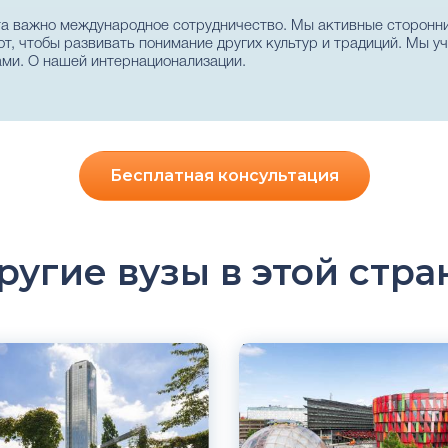
та важно международное сотрудничество. Мы активные сторонн
т, чтобы развивать понимание других культур и традиций. Мы у
ами. О нашей интернационализации.
Бесплатная консультация
ругие вузы в этой стра
ский
Английский
кий
Шведский
тад, Швеция
Гётеборг, Швеция
рственный
Государственный