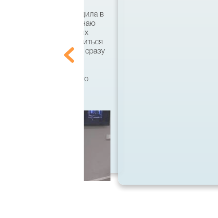
ями я несколько раз ездила в
кий язык и совсем не знаю
ально. По совету хороших
что есть возможность учиться
 этом вузе, а поступать сразу
ила на бакалавра по
тся, кстати, он имеет
 диплом государственного
 спасибо большое!