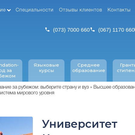
ие
Специальности
Отзывы клиентов
Контакты
(073) 7000 660
(067) 1170 660
ndation-
Языковые
Среднее
Грант
од за
курсы
образование
стипе
бежом
ние за рубежом: выберите страну и вуз
Высшее образован
осистема мирового уровня
Университет