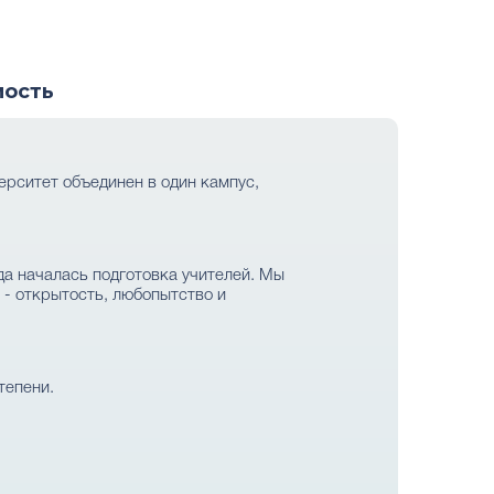
мость
верситет объединен в один кампус,
огда началась подготовка учителей. Мы
 - открытость, любопытство и
тепени.