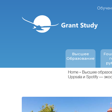
Перейти
к
Обучен
основному
содержанию
Высшее
Fou
Образование
г
ру
Home
Высшее образова
Uppsala и Spotify — эк