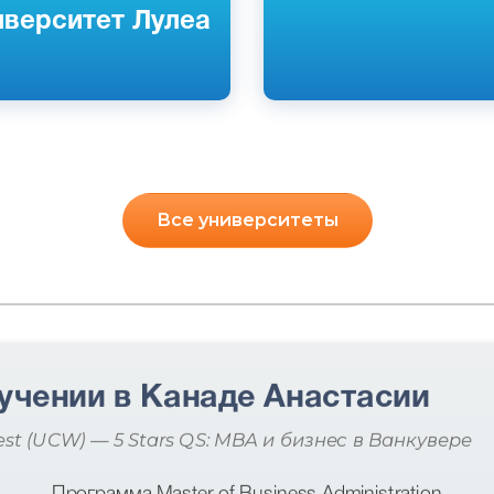
иверситет Лулеа
Все университеты
учении в Канаде Анастасии
est (UCW) — 5 Stars QS: MBA и бизнес в Ванкувере
Программа Master of Business Administration