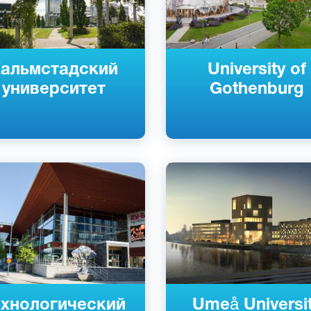
альмстадский
University of
университет
Gothenburg
ский
Английский
кий
Шведский
 Кируна, Шелле́фтео, Питео,
Умео, Швеция
я
Государственный
рственный
ехнологический
Umeå Universi