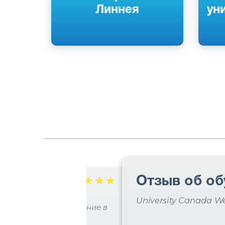
Линнея
ун
Отзыв об об
☆
☆
☆
☆
☆
славы
University Canada W
 практическое образование в