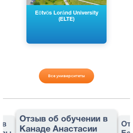
Eötvös Loránd University
(ELTE)
Все университеты
Отзыв об обучении в
 в
От
Канаде Анастасии