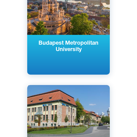
Частный
Budapest Metropolitan
University
Английский
Венгерский
Будапешт, Венгрия
Частный