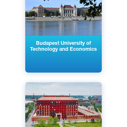
1782 г.
Budapest University of
Technology and Economics
Английский
Венгерский
Немецкий
Будапешт, Венгрия
Государственный