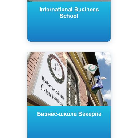
International Business
School
Английский
Венгерский
Будапешт, Венгрия
Частный
Бизнес-школа Векерле