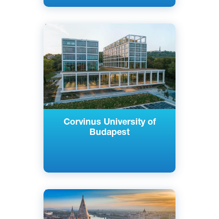
Английский
Венгерский
Немецкий
Французский
Будапешт, Венгрия
Государственный
Corvinus University of
Budapest
Английский
Венгерский
Будапешт, Венгрия