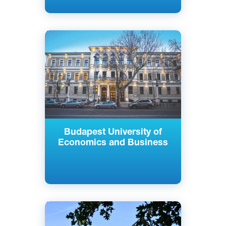
Английский
Венгерский
Будапешт, Венгрия
Частный
Budapest University of
Economics and Business
Английский
Венгерский
Будапешт, Венгрия