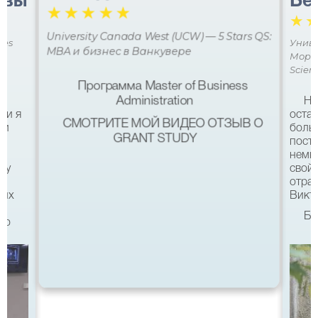
авы
Бе
☆
☆
☆
☆
☆
☆
University Canada West (UCW) — 5 Stars QS:
ces
Униве
MBA и бизнес в Ванкувере
Мора 
Scien
Программа Master of Business
Administration
Не
ми я
остав
СМОТРИТЕ МОЙ ВИДЕО ОТЗЫВ О
 и
боль
GRANT STUDY
посту
немн
му
свой 
а
отра
ших
Викто
Бл
что
качес
Все б
хотел
eg в
связ
помо
 с
после
а
Бель