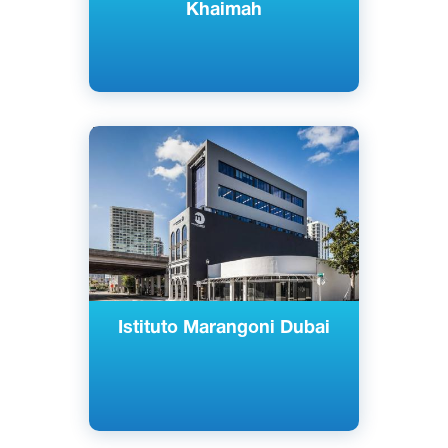
Khaimah
Английский
Дубай, ОАЭ
Частный
Istituto Marangoni Dubai