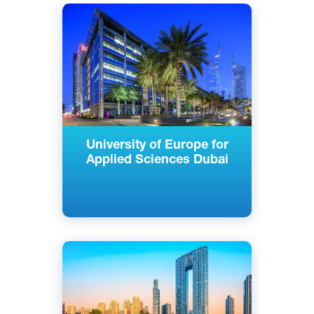
Английский
Немецкий
Дубай, ОАЭ
Частный
University of Europe for
Applied Sciences Dubai
Английский
Итальянский
Дубай, ОАЭ
Частный