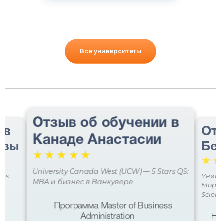
Все университеты
Отзыв об обучении в
 в
От
Канаде Анастасии
авы
Бе
☆
☆
☆
☆
☆
☆
University Canada West (UCW) — 5 Stars QS:
ces
Униве
MBA и бизнес в Ванкувере
Мора 
Scien
Программа Master of Business
Administration
Не