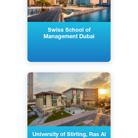
Swiss School of
Management Dubai
Английский
Рас-эль-Хайма, ОАЭ
Государственный
University of Stirling, Ras Al