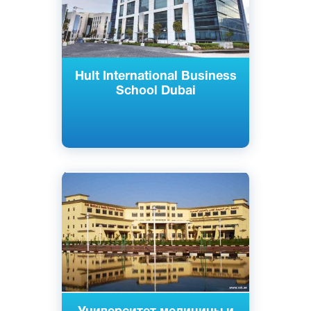
Hult International Business
School Dubai
Английский
Арабский
Рас-Аль-Хайма, ОАЭ
Государственный