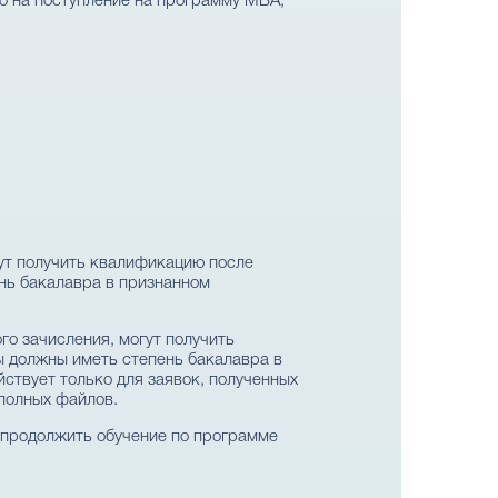
о на поступление на программу MBA,
ут получить квалификацию после
ень бакалавра в признанном
о зачисления, могут получить
ы должны иметь степень бакалавра в
ствует только для заявок, полученных
еполных файлов.
ы продолжить обучение по программе