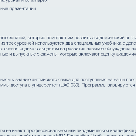
на уроках и семинарах.
тные презентации
делю занятий, которые помогают им развить академический анг
из трех уровней используются два специальных учебника с доп
стоянная оценка с акцентом на развитие навыков обсуждения на
чные и выпускные экзамены, которые включают оценку академич
ниям к знанию английского языка для поступления на наши про
ы доступа в университет (UAC 030). Программы варьируются от т
ты не имеют профессиональной или академической квалификаци