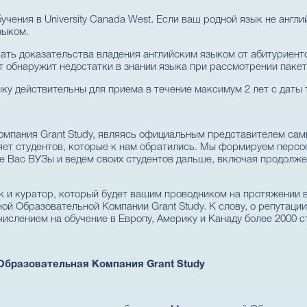
учения в University Canada West. Если ваш родной язык не англ
зыком.
ть доказательства владения английским языком от абитуриент
т обнаружит недостатки в знании языка при рассмотрении пакет
ыку действительны для приема в течение максимум 2 лет с даты 
мпания Grant Study, являясь официальным представителем са
яет студентов, которые к нам обратились. Мы формируем персо
 Вас ВУЗы и ведем своих студентов дальше, включая продолже
к и куратор, который будет вашим проводником на протяжении 
ой Образовательной Компании Grant Study. К слову, о репутации
ислением на обучение в Европу, Америку и Канаду более 2000 с
Образовательная Компания Grant Study