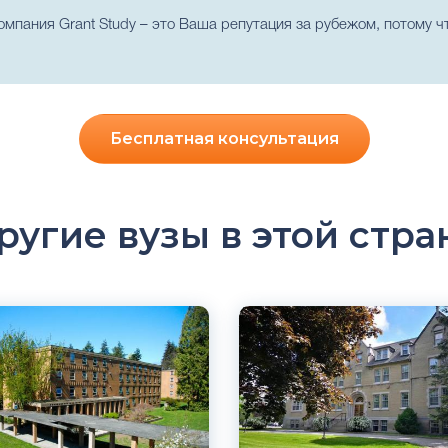
пания Grant Study – это Ваша репутация за рубежом, потому ч
Бесплатная консультация
ругие вузы в этой стра
ский
Английский
о, Ванкувер, Галифакс,
Торонто, Лондон, Канада
Частный
й