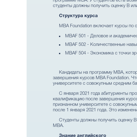
программе MBA. У студентов есть возм
студенты должны получить оценку B ил
Структура курса
MBA Foundation включает курсы по
MBAF 501 - Деловое и академиче
MBAF 502 - Количественные навы
MBAF 504 - Экономика с точки зр
Кандидаты на программу MBA, котор
завершения курсов MBA Foundation. Чт
университете с совокупным средним ба
С января 2021 года абитуриенты пр
квалификацию после завершения курсов
признанном университете с совокупным
после 1 января 2021 года. Это измене
Студенты должны получить оценку B 
MBA.
Знание английского