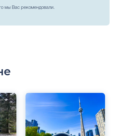
то мы Вас рекомендовали.
не
Английский
Торонто, Канада
Частный