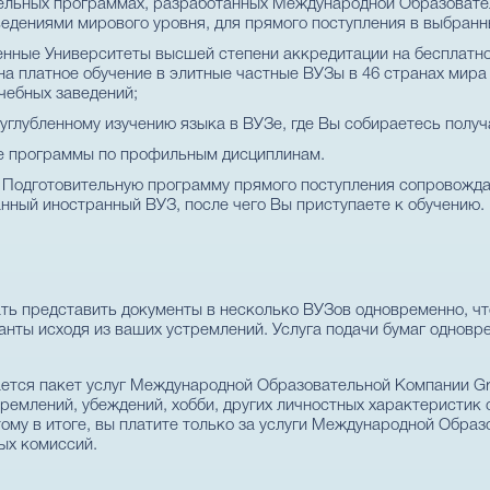
тельных программах, разработанных Международной Образовате
едениями мирового уровня, для прямого поступления в выбранн
енные Университеты высшей степени аккредитации на бесплатно
на платное обучение в элитные частные ВУЗы в 46 странах мир
чебных заведений;
глубленному изучению языка в ВУЗе, где Вы собираетесь получ
е программы по профильным дисциплинам.
в Подготовительную программу прямого поступления сопровожд
нный иностранный ВУЗ, после чего Вы приступаете к обучению.
вать представить документы в несколько ВУЗов одновременно, ч
нты исходя из ваших устремлений. Услуга подачи бумаг одновр
.
ется пакет услуг Международной Образовательной Компании Gr
ремлений, убеждений, хобби, других личностных характеристик 
ому в итоге, вы платите только за услуги Международной Образ
ых комиссий.