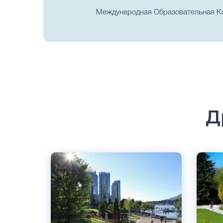
Международная Образовательная Ком
Д
Английский
Англий
Торонто, Ванкувер, Канада
Торонт
Частный
Канада
Частны