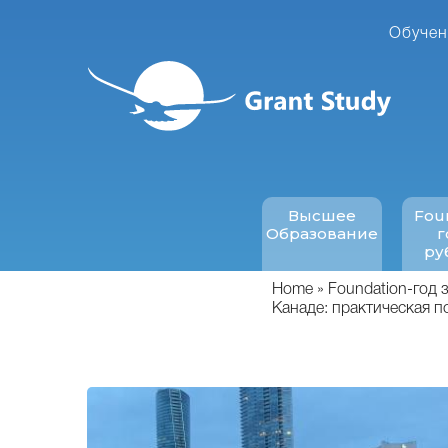
Перейти
к
Обучен
основному
содержанию
Высшее
Fou
Образование
г
ру
Home
Foundation-год 
Канаде: практическая п