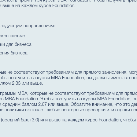
ожность пройти три курса MBA Foundation. Чтобы получить прав
и выше на каждом курсе Foundation.
 следующим направлениям:
ское письмо
ки для бизнеса
ения бизнеса
ые не соответствуют требованиям для прямого зачисления, мог
обы поступить на курсы MBA Foundation, вы должны иметь степ
ллом 2,33 или выше.
ограммы MBA, которые не соответствуют требованиям для прямог
 MBA Foundation. Чтобы поступить на курсы MBA Foundation, в
 средним баллом 2,67 или выше. Обратите внимание, что это дей
ние политики включает любые повторные проверки или оценки н
(средний балл 3.0) или выше на каждом курсе Foundation, чтоб