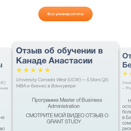
Все университеты
Отзыв об обучении в
От
Канаде Анастасии
ы
Бе
☆
☆
☆
☆
☆
☆
University Canada West (UCW) — 5 Stars QS:
UE)
Уни
MBA и бизнес в Ванкувере
ание
– Th
Программа Master of Business
Н
Administration
ост
бол
СМОТРИТЕ МОЙ ВИДЕО ОТЗЫВ О
не
в Б
GRANT STUDY
сом
наю
рис