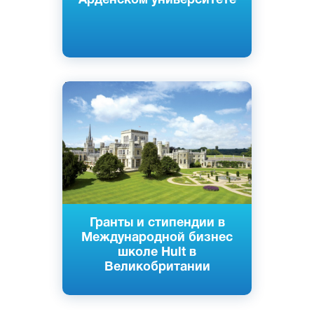
Арденском университете
Английский
Лондон, Великобритания
Частный
Гранты и стипендии в
Международной бизнес
школе Hult в
Великобритании