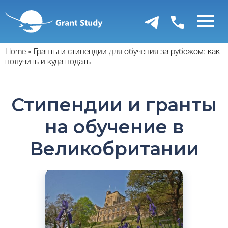
Перейти
к
основному
содержанию
Home
Гранты и стипендии для обучения за рубежом: как
получить и куда подать
Стипендии и гранты
на обучение в
Великобритании
Английский
Бангор, Великобритания
Государственный