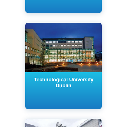
Английский
Дублин, Ирландия
Государственный
Technological University
Dublin
Английский
IFSC, Дублин, Ирландия