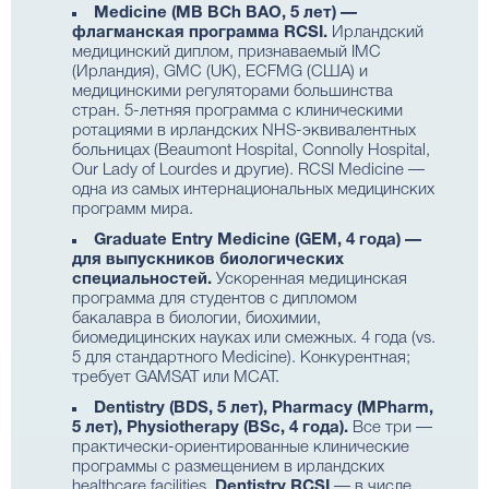
Medicine (MB BCh BAO, 5 лет) —
флагманская программа RCSI.
Ирландский
медицинский диплом, признаваемый IMC
(Ирландия), GMC (UK), ECFMG (США) и
медицинскими регуляторами большинства
стран. 5-летняя программа с клиническими
ротациями в ирландских NHS-эквивалентных
больницах (Beaumont Hospital, Connolly Hospital,
Our Lady of Lourdes и другие). RCSI Medicine —
одна из самых интернациональных медицинских
программ мира.
Graduate Entry Medicine (GEM, 4 года) —
для выпускников биологических
специальностей.
Ускоренная медицинская
программа для студентов с дипломом
бакалавра в биологии, биохимии,
биомедицинских науках или смежных. 4 года (vs.
5 для стандартного Medicine). Конкурентная;
требует GAMSAT или MCAT.
Dentistry (BDS, 5 лет), Pharmacy (MPharm,
5 лет), Physiotherapy (BSc, 4 года).
Все три —
практически-ориентированные клинические
программы с размещением в ирландских
healthcare facilities.
Dentistry RCSI
— в числе