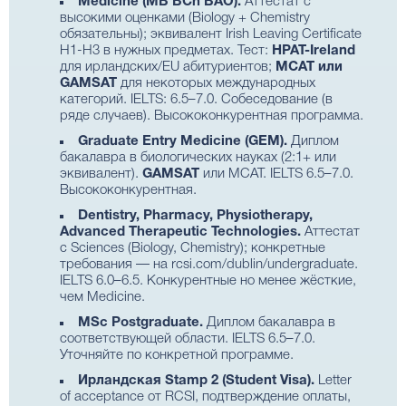
Medicine (MB BCh BAO).
Аттестат с
высокими оценками (Biology + Chemistry
обязательны); эквивалент Irish Leaving Certificate
H1-H3 в нужных предметах. Тест:
HPAT-Ireland
для ирландских/EU абитуриентов;
MCAT или
GAMSAT
для некоторых международных
категорий. IELTS: 6.5–7.0. Собеседование (в
ряде случаев). Высококонкурентная программа.
Graduate Entry Medicine (GEM).
Диплом
бакалавра в биологических науках (2:1+ или
эквивалент).
GAMSAT
или MCAT. IELTS 6.5–7.0.
Высококонкурентная.
Dentistry, Pharmacy, Physiotherapy,
Advanced Therapeutic Technologies.
Аттестат
с Sciences (Biology, Chemistry); конкретные
требования — на rcsi.com/dublin/undergraduate.
IELTS 6.0–6.5. Конкурентные но менее жёсткие,
чем Medicine.
MSc Postgraduate.
Диплом бакалавра в
соответствующей области. IELTS 6.5–7.0.
Уточняйте по конкретной программе.
Ирландская Stamp 2 (Student Visa).
Letter
of acceptance от RCSI, подтверждение оплаты,