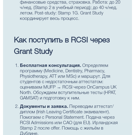
финансовые средства, страховка. Работа: до 20
ч/нед. (Stamp 2 в учебный период); до 40 ч/нед.
летом. Post-study: Stamp 1G. Grant Study
координирует весь процесс.
Как поступить в RCSI через
Grant Study
Бесплатная консультация.
Определяем
программу (Medicine, Dentistry, Pharmacy,
Physiotherapy, ATT или MSc) и маршрут. Для
студентов с недостаточным аттестатом:
оцениваем MUFP → RCSI через
OnCampus UK
North
. Обсуждаем вступительные тесты (HPAT,
GAMSAT) и подготовку к ним.
Документы и заявка.
Переводим аттестат/
диплом (Irish Leaving Certificate эквивалент).
Помогаем с Personal Statement. Подача через
RCSI Admissions или CAO (для EU). Ирландская
Stamp 2 после offer. Помощь с жильём в
Дублине.