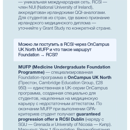
— уникальная международная сеть. RCSI —
член NUI (National University of Ireland),
аккредитован ирландскими QQI-аналогами.
Для студентов из стран, где важно признание
ирландского медицинского диплома —
уточняйте у Grant Study по конкретной стране.
Можно ли поступить в RCSI через OnCampus
UK North MUFP и что такое маршрут
Foundation → RCSI?
MUFP (Medicine Undergraduate Foundation
Programme)
— специализированная
Foundation-программа в
OnCampus UK North
(Престон, Cambridge Education Group, £28
950) — единственная в UK-серии OnCampus
программа, созданная специально для
студентов, нацеленных на медицинскую
карьеру с недостаточным аттестатом. По
окончании MUFP при выполнении GPA-
критериев студент получает
guaranteed
progression offer в RCSI Dublin
(наряду с
SGU — Grenada и University of Nicosia — Кипр).