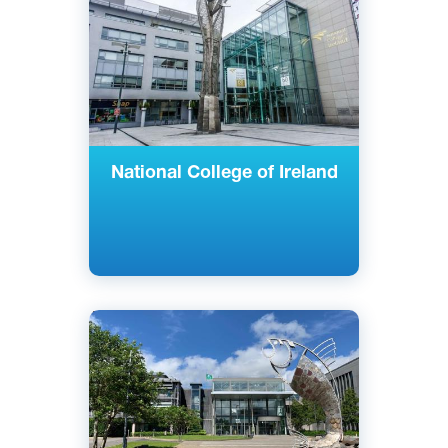
Государственный
National College of Ireland
Английский
Леттеркенни, Киллибегс, Слайго,
Каслбар, Леттерфрак, Маунт-
Беллью, Голуэй, Ирландия
Государственный