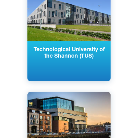
Эннис, Ирландия
Государственный
Technological University of
the Shannon (TUS)
Английский
Корк, Трали, Ирландия
Государственный