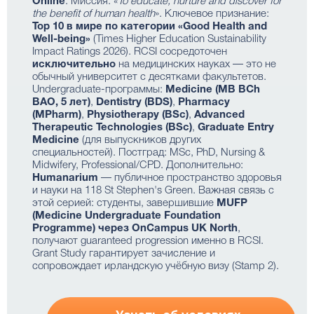
Online
. Миссия: «
To educate, nurture and discover for
the benefit of human health
». Ключевое признание:
Top 10 в мире по категории «Good Health and
Well-being»
(Times Higher Education Sustainability
Impact Ratings 2026). RCSI сосредоточен
исключительно
на медицинских науках — это не
обычный университет с десятками факультетов.
Undergraduate-программы:
Medicine (MB BCh
BAO, 5 лет)
,
Dentistry (BDS)
,
Pharmacy
(MPharm)
,
Physiotherapy (BSc)
,
Advanced
Therapeutic Technologies (BSc)
,
Graduate Entry
Medicine
(для выпускников других
специальностей). Постград: MSc, PhD, Nursing &
Midwifery, Professional/CPD. Дополнительно:
Humanarium
— публичное пространство здоровья
и науки на 118 St Stephen's Green. Важная связь с
этой серией: студенты, завершившие
MUFP
(Medicine Undergraduate Foundation
Programme) через OnCampus UK North
,
получают guaranteed progression именно в RCSI.
Grant Study гарантирует зачисление и
сопровождает ирландскую учёбную визу (Stamp 2).