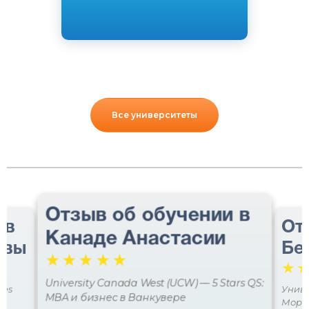
Все университеты
Отзыв об обучении в
 в
От
Канаде Анастасии
авы
Бе
☆
☆
☆
☆
☆
☆
University Canada West (UCW) — 5 Stars QS:
ces
Униве
MBA и бизнес в Ванкувере
Мора 