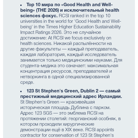
Top 10 мира по «Good Health and Well-
being» (THE 2026) и исключительный health
sciences фокус.
RCSI ranked in the top 10
universities in the world for 'Good Health and Well-
being' in the Times Higher Education Sustainability
Impact Ratings 2026. Это не случайное
достижение: At RCSI we focus exclusively on
health sciences. Никакой распылённости на
другие факультеты — каждый преподаватель,
каждая лаборатория, каждый исследователь
занимается только медицинскими науками. Для
студента-медика это означает: максимальная
концентрация ресурсов, преподавателей и
нетворкинга в одной специализированной
среде.
123 St Stephen's Green, Dublin 2 — самый
престижный медицинский адрес Ирландии.
St Stephen's Green — красивейшая
историческая площадь Дублина с парком.
Адрес 123 SGS — это эмблема RCSI на
протяжении столетий: георгианский особняк, в
котором проходили хирургические
демонстрации ещё в XIX веке. RCSI appoints
contractor for conservation of 123 St Stephen's