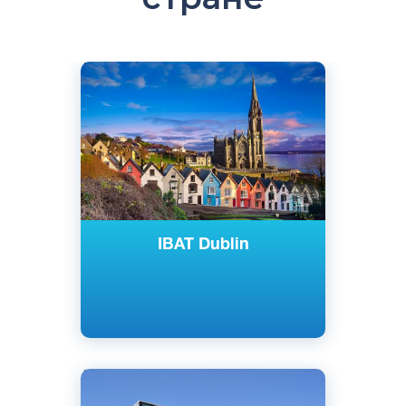
Английский
Дублин, Ирландия
Частный
IBAT Dublin
Английский
Лимерик, Атлон, Тёрлс, Клонмел,