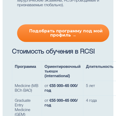
хирургические экзамены, RCSI-проводимые и
признаваемые глобально).
Подобрать программу под мой
профиль →
Стоимость обучения в RCSI
Программа
Ориентировочный
Длительность
тьюшн
(international)
Medicine (MB
от
€55 000–65 000/
5 лет
BCh BAO)
год
Graduate
от
€55 000–65 000/
4 года
Entry
год
Medicine
(GEM)