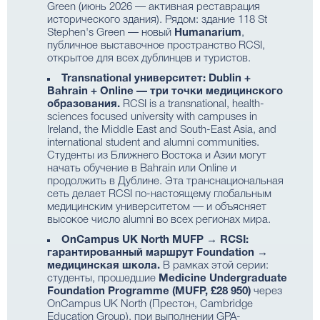
Green (июнь 2026 — активная реставрация
исторического здания). Рядом: здание 118 St
Stephen's Green — новый
Humanarium
,
публичное выставочное пространство RCSI,
открытое для всех дублинцев и туристов.
Transnational университет: Dublin +
Bahrain + Online — три точки медицинского
образования.
RCSI is a transnational, health-
sciences focused university with campuses in
Ireland, the Middle East and South-East Asia, and
international student and alumni communities.
Студенты из Ближнего Востока и Азии могут
начать обучение в Bahrain или Online и
продолжить в Дублине. Эта транснациональная
сеть делает RCSI по-настоящему глобальным
медицинским университетом — и объясняет
высокое число alumni во всех регионах мира.
OnCampus UK North MUFP → RCSI:
гарантированный маршрут Foundation →
медицинская школа.
В рамках этой серии:
студенты, прошедшие
Medicine Undergraduate
Foundation Programme (MUFP, £28 950)
через
OnCampus UK North
(Престон, Cambridge
Education Group), при выполнении GPA-