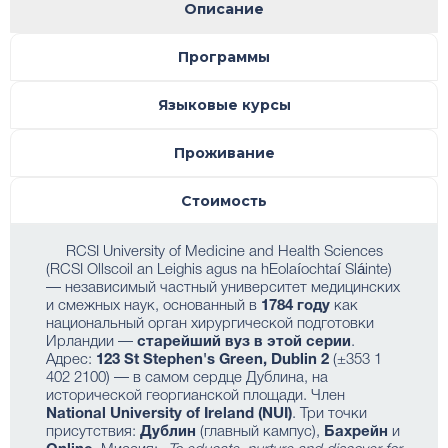
Описание
Программы
Языковые курсы
Проживание
Стоимость
RCSI University of Medicine and Health Sciences
(RCSI Ollscoil an Leighis agus na hEolaíochtaí Sláinte)
— независимый частный университет медицинских
и смежных наук, основанный в
1784 году
как
национальный орган хирургической подготовки
Ирландии —
старейший вуз в этой серии
.
Адрес:
123 St Stephen's Green, Dublin 2
(±353 1
402 2100) — в самом сердце Дублина, на
исторической георгианской площади. Член
National University of Ireland (NUI)
. Три точки
присутствия:
Дублин
(главный кампус),
Бахрейн
и