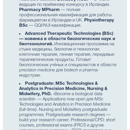
ведущих по приёмному конкурсу в Ирландии.
Pharmacy MPharm
— полная
профессиональная квалификация для работы
фармацевтом в Ирландии и UK.
Physiotherapy
BSc
— QQI/NUI квалификация.
Advanced Therapeutic Technologies (BSc)
— новинка в области биологических наук и
биотехнологий.
Инновационная программа на
стыке медицины, биологии и технологии:
клеточная терапия, генная терапия, передовые
терапевтические продукты. Готовит
биологических учёных и специалистов в области
precision medicine для biotech и pharma-
индустрии.
Postgraduate: MSc Technologies &
Analytics in Precision Medicine, Nursing &
Midwifery, PhD.
«Become a biological data
scientist» — Applications now open для MSc
Technologies and Analytics in Precision Medicine
(full-time). Nursing and Midwifery postgraduate
programmes. Postgraduate research degrees —
build your research career. Professional/CPD: short
courses, professional exams (FRCS и другие