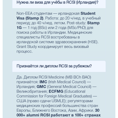
Нужна ли виза для учёбы в RCSI (Ирландия)?
Non-EEA студентам — ирландская
Student
Visa (Stamp 2)
. Работа: до 20 ч/нед. в учебный
период; до 40 ч/нед. летом. Post-study:
Stamp
1G
— 1 год (BSc) или 2 года (MSc/PhD) для
поиска работы в Ирландии. Медицинские
специалисты RCSI востребованы в
ирландской системе здравоохранения (HSE).
Grant Study координирует весь визовый
процесс.
Признаётся ли диплом RCSI за рубежом?
Да. Диплом RCSI Medicine (MB BCh BAO)
признаётся:
IMC
(Irish Medical Council) —
Ирландия;
GMC
(General Medical Council) —
Великобритания;
ECFMG
(Educational
Commission for Foreign Medical Graduates) —
США (право сдачи USMLE); регуляторами
медицинских профессий большинства стран
Европы, Ближнего Востока, Азии, Африки.
30
000+ alumni RCSI работают в 100+ странах