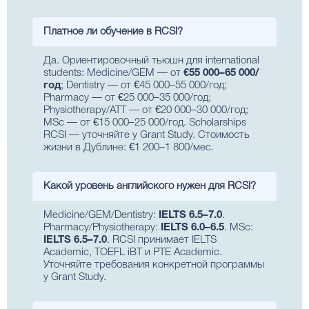
Платное ли обучение в RCSI?
Да. Ориентировочный тьюшн для international
students: Medicine/GEM — от
€55 000–65 000/
год
; Dentistry — от €45 000–55 000/год;
Pharmacy — от €25 000–35 000/год;
Physiotherapy/ATT — от €20 000–30 000/год;
MSc — от €15 000–25 000/год. Scholarships
RCSI — уточняйте у Grant Study. Стоимость
жизни в Дублине: €1 200–1 800/мес.
Какой уровень английского нужен для RCSI?
Medicine/GEM/Dentistry:
IELTS 6.5–7.0
.
Pharmacy/Physiotherapy:
IELTS 6.0–6.5
. MSc:
IELTS 6.5–7.0
. RCSI принимает IELTS
Academic, TOEFL iBT и PTE Academic.
Уточняйте требования конкретной программы
у Grant Study.