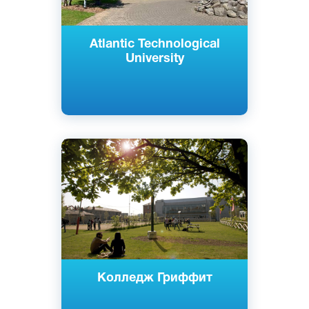
Atlantic Technological
University
Английский
Дублин, Ирландия
Частный
Колледж Гриффит