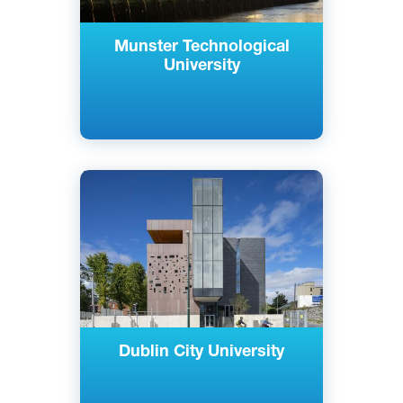
Munster Technological
University
Английский
Дублин, Ирландия
Государственный
Dublin City University