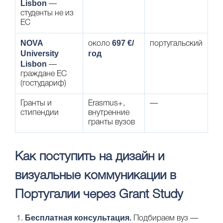
Lisbon
—
студенты не из
ЕС
NOVA
697 €/
около
португальский
University
год
Lisbon
—
граждане ЕС
(гостудариф)
Гранты и
Erasmus+,
—
стипендии
внутренние
гранты вузов
Как поступить на дизайн и
визуальные коммуникации в
Португалии через Grant Study
Бесплатная консультация.
Подбираем вуз —