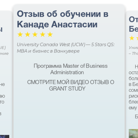
Отзыв об обучении в
От
Канаде Анастасии
ы
Бе
☆
☆
☆
☆
☆
☆
University Canada West (UCW) — 5 Stars QS:
UE)
Уни
MBA и бизнес в Ванкувере
ание
– Th
Программа Master of Business
Н
Administration
ост
бол
СМОТРИТЕ МОЙ ВИДЕО ОТЗЫВ О
не
в Б
GRANT STUDY
сом
наю
рис
то
бле
ему 
в
Б
кач
был
ь
хот