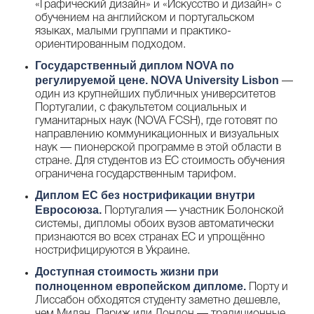
«Графический дизайн» и «Искусство и дизайн» с
обучением на английском и португальском
языках, малыми группами и практико-
ориентированным подходом.
Государственный диплом NOVA по
регулируемой цене.
NOVA University Lisbon
—
один из крупнейших публичных университетов
Португалии, с факультетом социальных и
гуманитарных наук (NOVA FCSH), где готовят по
направлению коммуникационных и визуальных
наук — пионерской программе в этой области в
стране. Для студентов из ЕС стоимость обучения
ограничена государственным тарифом.
Диплом ЕС без нострификации внутри
Евросоюза.
Португалия — участник Болонской
системы, дипломы обоих вузов автоматически
признаются во всех странах ЕС и упрощённо
нострифицируются в Украине.
Доступная стоимость жизни при
полноценном европейском дипломе.
Порту и
Лиссабон обходятся студенту заметно дешевле,