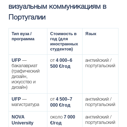
визуальным коммуникациям в
Португалии
Тип вуза /
Стоимость в
Язык
программа
год (для
иностранных
студентов)
UFP
4 000–6
—
от
английский /
500 €/год
бакалавриат
португальский
(графический
дизайн,
искусство и
дизайн)
UFP
4 500–7
—
от
английский /
000 €/год
магистратура
португальский
NOVA
7 000
около
английский /
University
€/год
португальский